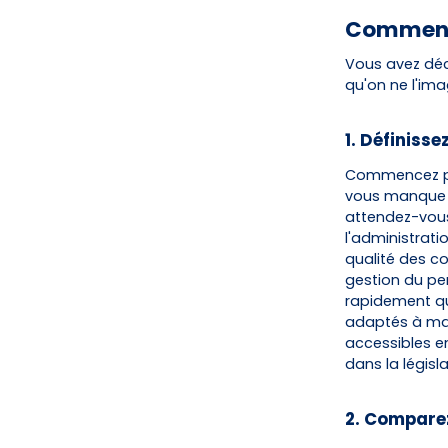
Comment 
Vous avez déc
qu'on ne l'ima
1. Définisse
Commencez par
vous manque 
attendez-vous
l'administratio
qualité des c
gestion du per
rapidement que
adaptés à ma 
accessibles e
dans la législ
2. Comparez