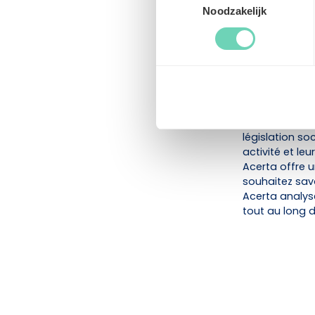
ainsi continue
Noodzakelijk
Choisisse
Un secrétariat
d'un partenair
réfléchit ave
professionnels
législation so
activité et le
Acerta offre
souhaitez sav
Acerta analys
tout au long d