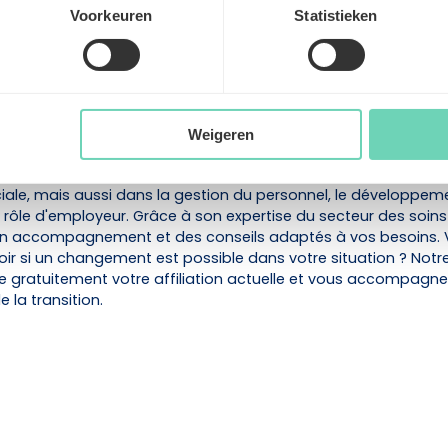
r à vous consacrer pleinement à votre cabinet et à vos patien
Voorkeuren
Statistieken
z un partenaire qui évolue avec vous
 social ne doit pas se limiter au traitement des salaires. Vous
e accessible, qui comprend les réalités du secteur des soins 
Weigeren
c vous. En tant que partenaire de ClickCare, Acerta accompag
 de la santé non seulement dans l'administration des salaires
ciale, mais aussi dans la gestion du personnel, le développem
ur rôle d'employeur. Grâce à son expertise du secteur des soins
 un accompagnement et des conseils adaptés à vos besoins.
oir si un changement est possible dans votre situation ? Notr
e gratuitement votre affiliation actuelle et vous accompagn
e la transition.