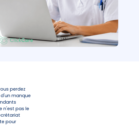
 vous perdez
u d'un manque
endants
 n'est pas le
crétariat
te pour