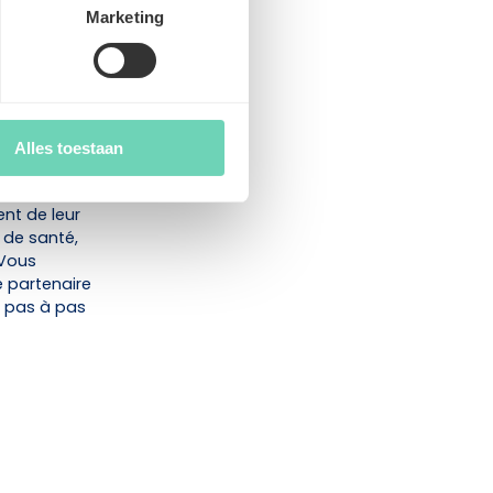
ts.
Marketing
 avez besoin
de santé et qui
Alles toestaan
ne les
 et la
ent de leur
 de santé,
 Vous
e partenaire
e pas à pas