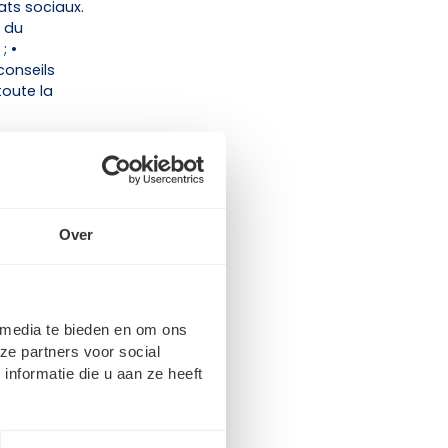
ats sociaux.
e du
; •
conseils
toute la
ntrat actuel.
s ans) ; •
Over
ment n'est
er octobre). Par
 donner votre
 media te bieden en om ons
ze partners voor social
nformatie die u aan ze heeft
 avec votre
de la
 Vous pouvez