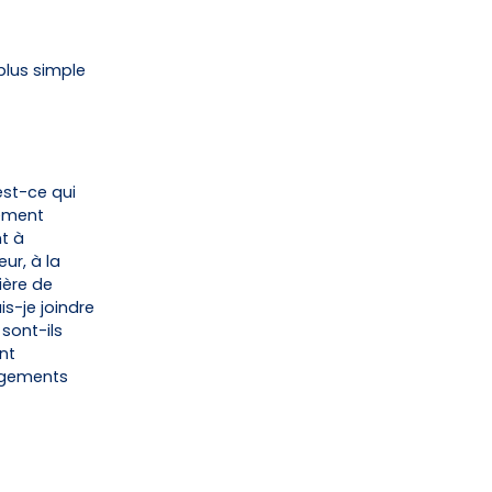
lus simple
est-ce qui
nement
t à
eur, à la
ière de
s-je joindre
 sont-ils
nt
ngements