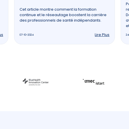
P
Cet article montre comment la formation
r
continue et le réseautage boostent la carrière
D
des professionnels de santé indépendants.
a
e
us
Lire Plus
07-10-2024
24