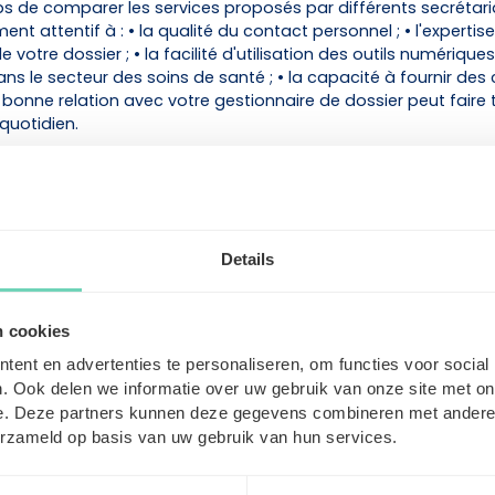
ps de comparer les services proposés par différents secrétari
t attentif à : • la qualité du contact personnel ; • l'expertis
 votre dossier ; • la facilité d'utilisation des outils numériques 
ans le secteur des soins de santé ; • la capacité à fournir des 
 bonne relation avec votre gestionnaire de dossier peut faire 
quotidien.
votre contrat actuel
er de secrétariat social, consultez les conditions de votre co
notamment : • d'une durée minimale du contrat (souvent troi
Details
préavis généralement fixé à six mois ; • du fait que le change
premier jour d'un trimestre (1er janvier, 1er avril, 1er juillet ou 1
tre contrat prend fin le 1er janvier, vous devrez généralement
n cookies
la fin du mois de juin.
ent en advertenties te personaliseren, om functies voor social
. Ook delen we informatie over uw gebruik van onze site met on
-vous à un nouveau secrétariat social
e. Deze partners kunnen deze gegevens combineren met andere i
silié votre contrat, il vous suffit de conclure un nouvel accord
erzameld op basis van uw gebruik van hun services.
riat social. Un bon partenaire vous accompagne tout au long 
 prend en charge un maximum de démarches administratives.