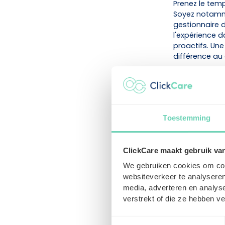
Prenez le tem
Soyez notammen
gestionnaire de
l'expérience d
proactifs. Une
différence au 
3. Vérifiez 
Avant de chang
Tenez compte 
Toestemming
d'un délai de 
possible qu'au 
exemple, si vo
ClickCare maakt gebruik va
préavis avant 
We gebruiken cookies om cont
websiteverkeer te analyseren
4. Affiliez
media, adverteren en analys
Après avoir ré
verstrekt of die ze hebben v
futur secréta
transition et
Toestemmingsselectie