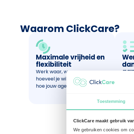
Waarom ClickCare?
Maximale vrijheid en
Wer
flexibiliteit
dan
aa
Werk waar, wanneer en
hoeveel je wil - Jij kiest zélf
Alti
hoe jouw agenda eruitziet.
besch
Toestemming
ClickCare maakt gebruik va
We gebruiken cookies om cont