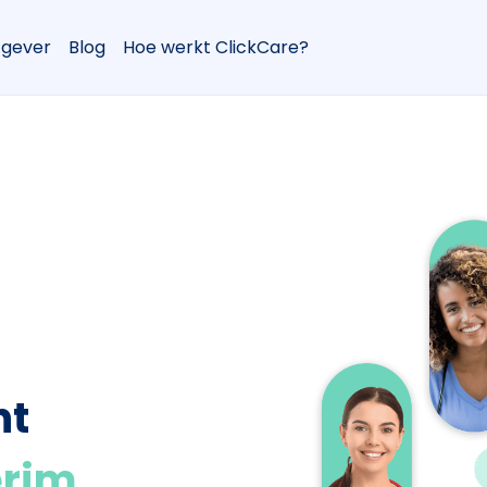
gever
Blog
Hoe werkt ClickCare?
nt
erim