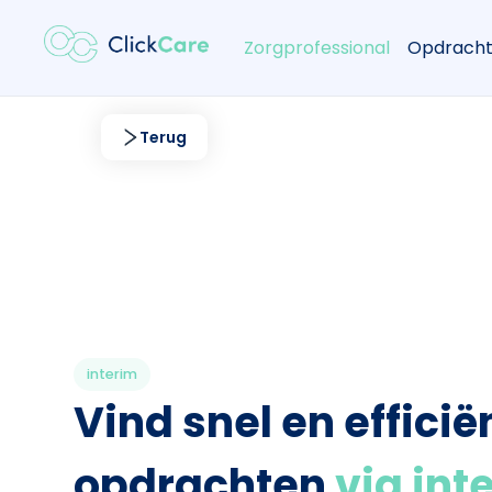
Zorgprofessional
Opdracht
Terug
interim
Vind snel en efficië
opdrachten
via int