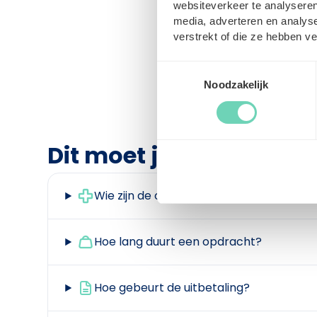
websiteverkeer te analyseren
media, adverteren en analys
verstrekt of die ze hebben v
Toestemmingsselectie
Noodzakelijk
Dit moet je weten
Wie zijn de opdrachtgevers?
Hoe lang duurt een opdracht?
Hoe gebeurt de uitbetaling?