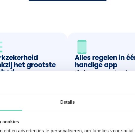
kzekerheid
Alles regelen in é
kzij het grootste
handige app
nbod
Vind en aanvaard opdrac
jd nieuwe opdrachten
beheer je profiel en volg 
ikbaar in heel België.
administratie - alles
eenvoudig op één plek.
Details
n cookies
Ondersteuning van
ent en advertenties te personaliseren, om functies voor social