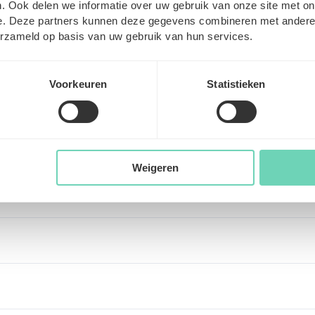
A-Z
. Ook delen we informatie over uw gebruik van onze site met on
Wij regelen de contracten en
e. Deze partners kunnen deze gegevens combineren met andere i
erzameld op basis van uw gebruik van hun services.
administratie, zodat jij je kan
focussen op de zorg.
Voorkeuren
Statistieken
Weigeren