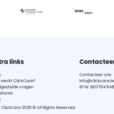
tra links
Contactee
g
Contacteer ons
 werkt ClickCare?
info@clickcare.b
lgestelde vragen
BTW: BE0764.848
atures
s
ClickCare 2026 © All Rights Reserved