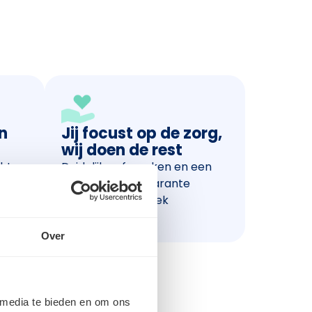
én
Jij focust op de zorg,
wij doen de rest
hten,
Duidelijke afspraken en een
je
correcte, transparante
verloning, per week
uitbetaald.
Over
 media te bieden en om ons